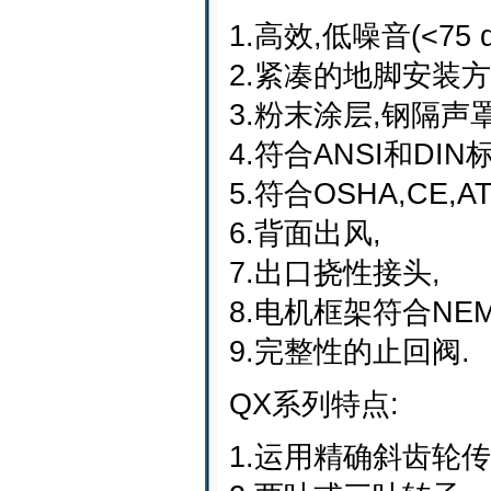
1.高效,低噪音(<75 d
2.紧凑的地脚安装方
3.粉末涂层,钢隔声罩(
4.符合ANSI和DIN
5.符合OSHA,CE,A
6.背面出风,
7.出口挠性接头,
8.电机框架符合NEM
9.完整性的止回阀.
QX系列特点:
1.运用精确斜齿轮